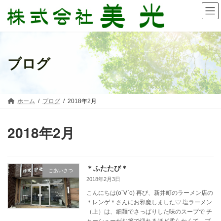
コ
ナ
ン
ビ
テ
ゲ
ン
ー
ツ
シ
へ
ョ
ブログ
ス
ン
キ
に
ッ
移
プ
動
ホーム
ブログ
2018年2月
2018年2月
＊ふたたび＊
ごあいさつ
2018年2月3日
こんにちは(о´∀`о) 再び、新井町のラーメン店の
＊レンゲ＊さんにお邪魔しました♡ 塩ラーメン
（上）は、細麺でさっぱりした味のスープで チ
ャーシューがお箸で切れるほど柔らかくて、プ