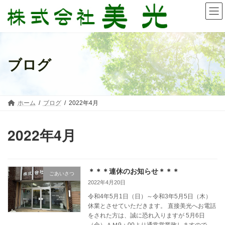
コ
ナ
ン
ビ
テ
ゲ
ン
ー
ツ
シ
へ
ョ
ブログ
ス
ン
キ
に
ッ
移
プ
動
ホーム
ブログ
2022年4月
2022年4月
＊＊＊連休のお知らせ＊＊＊
ごあいさつ
2022年4月20日
令和4年5月1日（日）～令和3年5月5日（木）
休業とさせていただきます。 直接美光へお電話
をされた方は、誠に恐れ入りますが 5月6日
（金）ＡＭ9：00より通常営業致しますので、