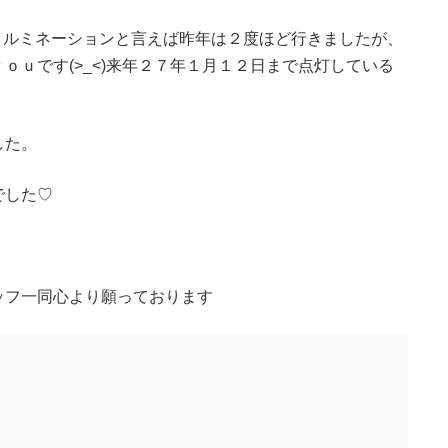
のイルミネーションと言えば昨年は２度ほど行きましたが、
ｏｕです(>_<)来年２７年１月１２日まで点灯している
した。
でした♡
ッフ一同心より願っております