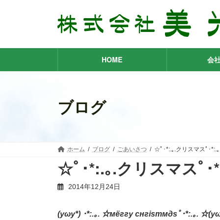
コ
ナ
ン
ビ
テ
ゲ
ン
ー
ツ
シ
へ
ョ
HOME
会
ス
ン
キ
に
ッ
移
プ
動
ブログ
ホーム
ブログ
ごあいさつ
☆ﾟ･*:.｡.クリスマスﾟ･*:.｡
☆ﾟ･*:.｡.クリスマスﾟ･*:
2014年12月24日
(yωy*) ･*:.｡. ☆мёггу снгisтмдsﾟ･*:.｡. ☆(yω